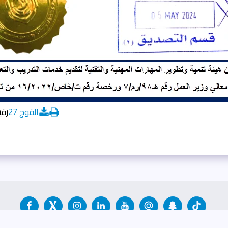
الفوج 27
رفيد
التدريب في الأكاديمي
البحث العلمي
Departament De Relacions Públiqu