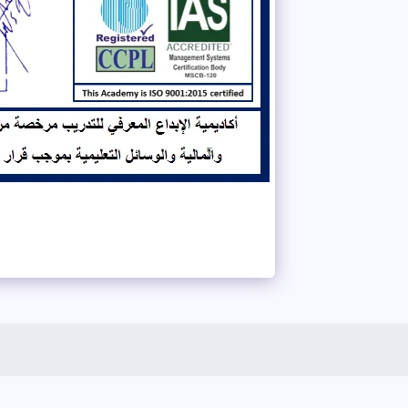
es I Mitjans De Comunicació